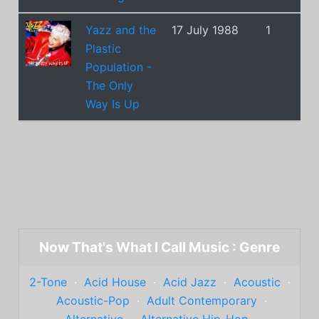
Yazz and the
17 July 1988
1
Plastic
Population -
The Only
Way Is Up
Now That's What I Call Music : Genre
2-Tone
·
Acid House
·
Acid Jazz
·
Acoustic
·
Acoustic-Pop
·
Adult Contemporary
·
Alternative
·
Alternative Hip-Hop
·