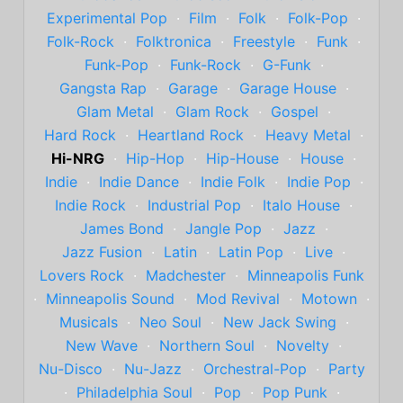
Experimental Pop
·
Film
·
Folk
·
Folk-Pop
·
Folk-Rock
·
Folktronica
·
Freestyle
·
Funk
·
Funk-Pop
·
Funk-Rock
·
G-Funk
·
Gangsta Rap
·
Garage
·
Garage House
·
Glam Metal
·
Glam Rock
·
Gospel
·
Hard Rock
·
Heartland Rock
·
Heavy Metal
·
Hi-NRG
·
Hip-Hop
·
Hip-House
·
House
·
Indie
·
Indie Dance
·
Indie Folk
·
Indie Pop
·
Indie Rock
·
Industrial Pop
·
Italo House
·
James Bond
·
Jangle Pop
·
Jazz
·
Jazz Fusion
·
Latin
·
Latin Pop
·
Live
·
Lovers Rock
·
Madchester
·
Minneapolis Funk
·
Minneapolis Sound
·
Mod Revival
·
Motown
·
Musicals
·
Neo Soul
·
New Jack Swing
·
New Wave
·
Northern Soul
·
Novelty
·
Nu-Disco
·
Nu-Jazz
·
Orchestral-Pop
·
Party
·
Philadelphia Soul
·
Pop
·
Pop Punk
·