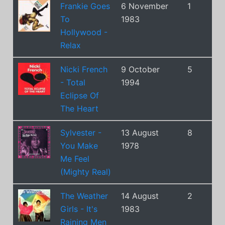
Frankie Goes
6 November
1
To
1983
Hollywood -
Relax
Nicki French
9 October
5
- Total
1994
Eclipse Of
The Heart
Sylvester -
13 August
8
You Make
1978
Me Feel
(Mighty Real)
The Weather
14 August
2
Girls - It's
1983
Raining Men