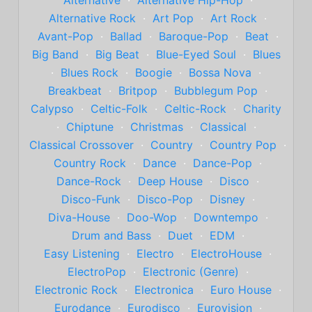
Alternative Rock
·
Art Pop
·
Art Rock
·
Avant-Pop
·
Ballad
·
Baroque-Pop
·
Beat
·
Big Band
·
Big Beat
·
Blue-Eyed Soul
·
Blues
·
Blues Rock
·
Boogie
·
Bossa Nova
·
Breakbeat
·
Britpop
·
Bubblegum Pop
·
Calypso
·
Celtic-Folk
·
Celtic-Rock
·
Charity
·
Chiptune
·
Christmas
·
Classical
·
Classical Crossover
·
Country
·
Country Pop
·
Country Rock
·
Dance
·
Dance-Pop
·
Dance-Rock
·
Deep House
·
Disco
·
Disco-Funk
·
Disco-Pop
·
Disney
·
Diva-House
·
Doo-Wop
·
Downtempo
·
Drum and Bass
·
Duet
·
EDM
·
Easy Listening
·
Electro
·
ElectroHouse
·
ElectroPop
·
Electronic (Genre)
·
Electronic Rock
·
Electronica
·
Euro House
·
Eurodance
·
Eurodisco
·
Eurovision
·