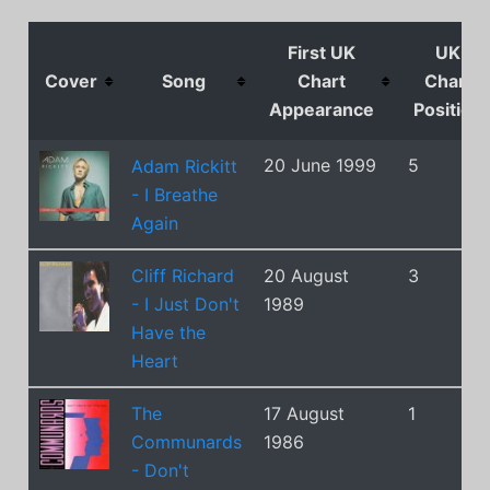
First UK
UK
Cover
Song
Chart
Chart
Appearance
Position
20 June 1999
5
Adam Rickitt
- I Breathe
Again
Cliff Richard
20 August
3
- I Just Don't
1989
Have the
Heart
The
17 August
1
Communards
1986
- Don't